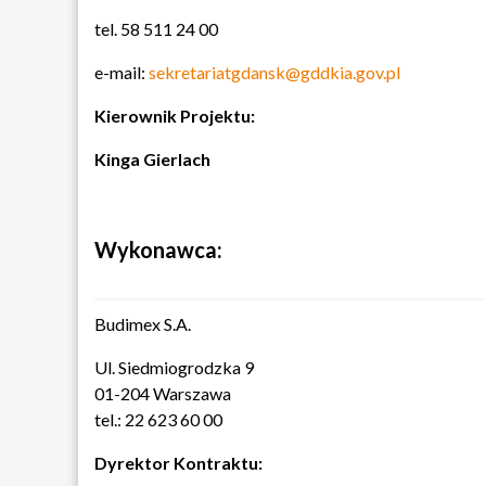
tel. 58 511 24 00
e-mail:
sekretariatgdansk@gddkia.gov.pl
Kierownik Projektu:
Kinga Gierlach
Wykonawca:
Budimex S.A.
Ul. Siedmiogrodzka 9
01-204 Warszawa
tel.: 22 623 60 00
Dyrektor Kontraktu: