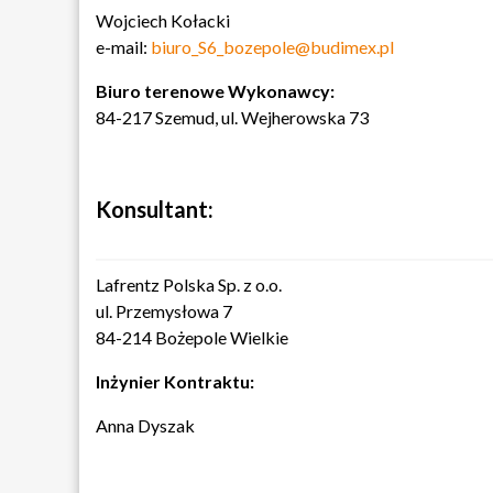
Wojciech Kołacki
e-mail:
biuro_S6_bozepole@budimex.pl
Biuro terenowe Wykonawcy:
84-217 Szemud, ul. Wejherowska 73
Konsultant:
Lafrentz Polska Sp. z o.o.
ul. Przemysłowa 7
84-214 Bożepole Wielkie
Inżynier Kontraktu:
Anna Dyszak