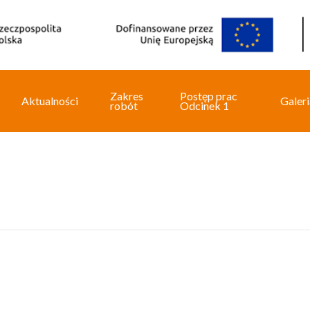
Zakres
Postęp prac
Aktualności
Galeri
robót
Odcinek 1