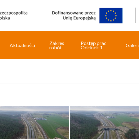
Zakres
Postęp prac
Aktualności
Galeri
robót
Odcinek 1