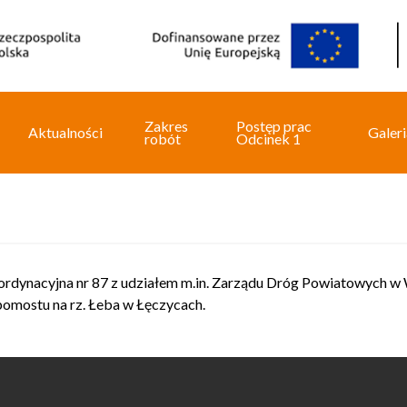
Zakres
Postęp prac
Aktualności
Galeri
robót
Odcinek 1
oordynacyjna nr 87 z udziałem m.in. Zarządu Dróg Powiatowych 
 pomostu na rz. Łeba w Łęczycach.