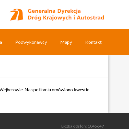
a
Podwykonawcy
Mapy
Kontakt
w Wejherowie. Na spotkaniu omówiono kwestie
Liczba odsłon: 1045649